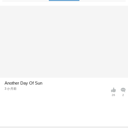
Another Day Of Sun
3 か月前
26
2