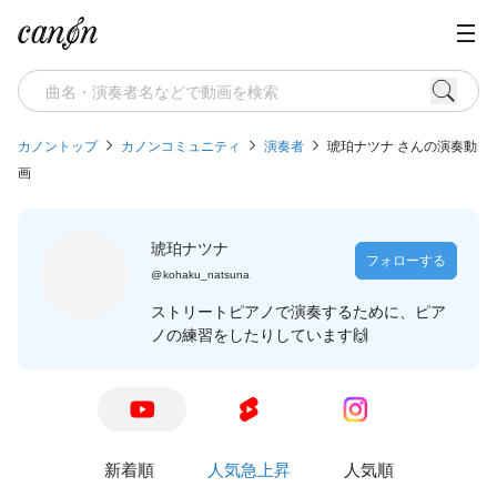
カノントップ
カノンコミュニティ
演奏者
琥珀ナツナ さんの演奏動
画
琥珀ナツナ
フォローする
@
kohaku_natsuna
ストリートピアノで演奏するために、ピア
ノの練習をしたりしています🙌
新着順
人気急上昇
人気順