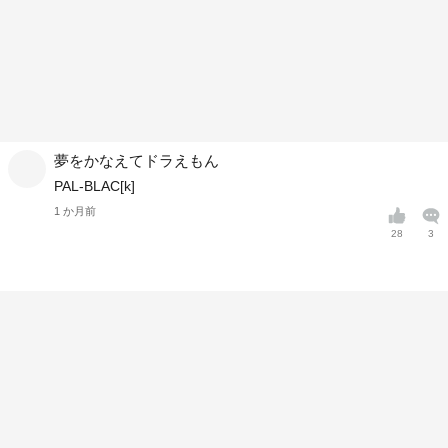
夢をかなえてドラえもん
PAL-BLAC[k]
1 か月前
28
3