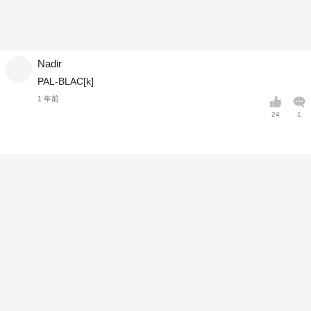
Nadir
PAL-BLAC[k]
1 年前
24
1