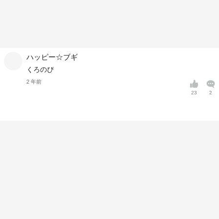
ハッピー☆ブギ
くろのぴ
2 年前
23
2