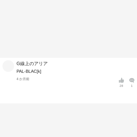
G線上のアリア
PAL-BLAC[k]
4 か月前
28
1