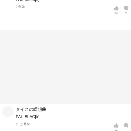
2 年前
24
2
タイスの瞑想曲
PAL-BLAC[k]
10 か月前
24
1