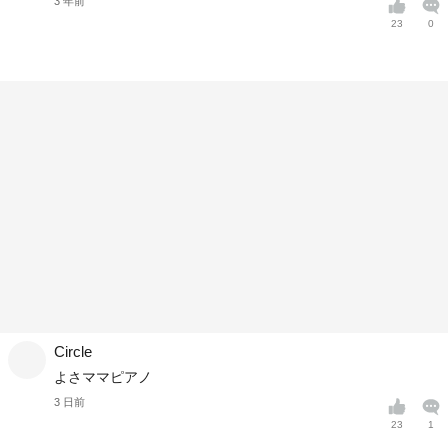
3 年前
23
0
Circle
よさママピアノ
3 日前
23
1