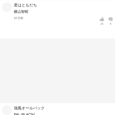
君はともだち
横山智昭
10 日前
24
6
強風オールバック
PAL-BLAC[k]