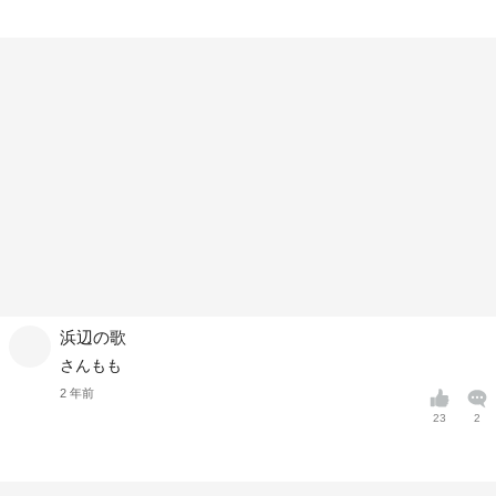
浜辺の歌
さんもも
2 年前
23
2