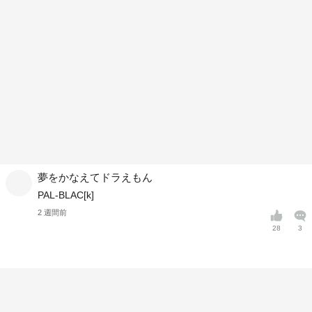
夢をかなえてドラえもん
PAL-BLAC[k]
2 週間前
28
3