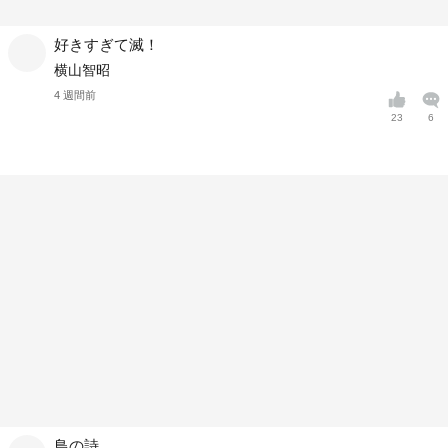
好きすぎて滅！
横山智昭
4 週間前
23
6
鳥の詩