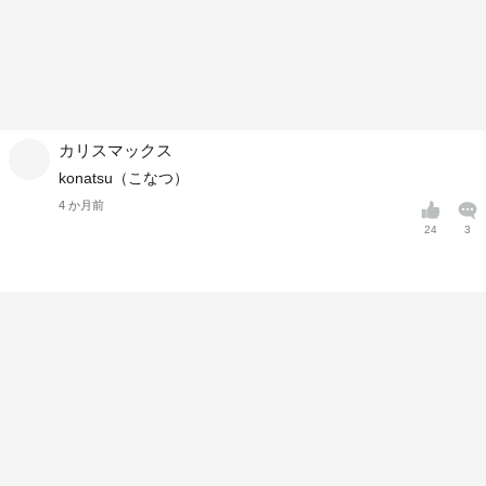
カリスマックス
konatsu（こなつ）
4 か月前
24
3