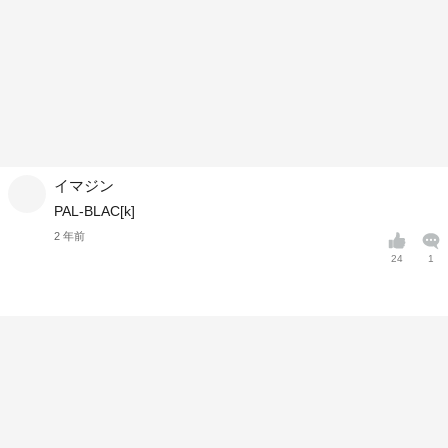
イマジン
PAL-BLAC[k]
2 年前
24
1