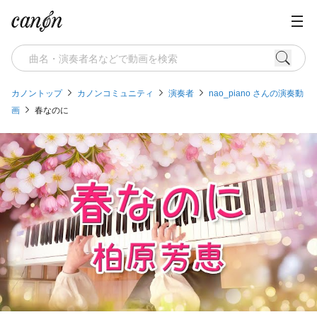
カノントップ
カノンコミュニティ
演奏者
nao_piano さんの演奏動
画
春なのに