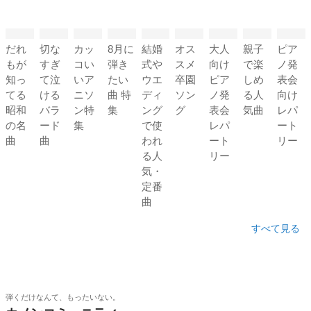
だれ
切な
カッ
8月に
結婚
オス
大人
親子
ピア
もが
すぎ
コい
弾き
式や
スメ
向け
で楽
ノ発
知っ
て泣
いア
たい
ウエ
卒園
ピア
しめ
表会
てる
ける
ニソ
曲 特
ディ
ソン
ノ発
る人
向け
昭和
バラ
ン特
集
ング
グ
表会
気曲
レパ
の名
ード
集
で使
レパ
ート
曲
曲
われ
ート
リー
る人
リー
気・
定番
曲
すべて見る
弾くだけなんて、もったいない。