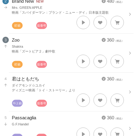
Brand New
480
（税込）
Mrs. GREEN APPLE
映画「スパイダーマン：ブランド・ニュー・デイ」日本版主題歌
Zoo
360
（税込）
Shakira
映画「ズートピア２」劇中歌
君はともだち
360
（税込）
ダイアモンド☆ユカイ
ディズニー映画「トイ・ストーリー」より
Passacaglia
360
（税込）
G.F.Handel