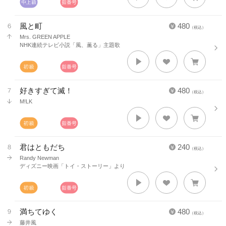
風と町
480
（税込）
Mrs. GREEN APPLE
NHK連続テレビ小説「風、薫る」主題歌
好きすぎて滅！
480
（税込）
M!LK
君はともだち
240
（税込）
Randy Newman
ディズニー映画「トイ・ストーリー」より
満ちてゆく
480
（税込）
藤井風