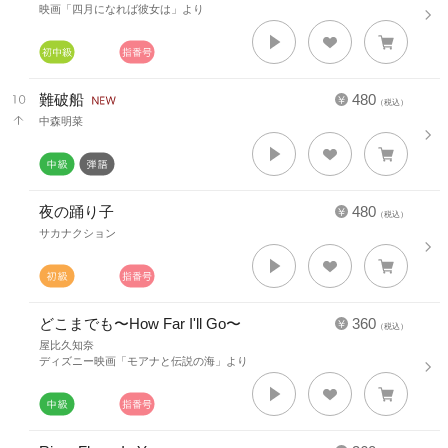
映画「四月になれば彼女は」より
難破船
480
（税込）
中森明菜
夜の踊り子
480
（税込）
サカナクション
どこまでも〜How Far I'll Go〜
360
（税込）
屋比久知奈
ディズニー映画「モアナと伝説の海」より