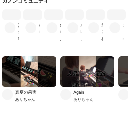
カノンコミュニティ
夏
F
C
島
君
オ
の
i
i
唄
は
リ
思
v
r
と
ビ
PAL-BLAC[k]
くー
よさママピアノ
よさママピアノ
横山智昭
malte
い
e
c
も
ア
出
l
だ
を
e
ち
聴
き
な
が
ら
真夏の果実
Again
ありちゃん
ありちゃん