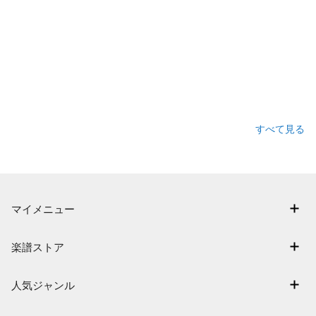
すべて見る
マイメニュー
マイスコア
楽譜ストア
ログイン / 会員登録（無料）
アーティスト一覧
退会はこちら
人気ジャンル
楽曲一覧
連弾