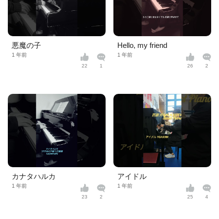
悪魔の子
Hello, my friend
1 年前
1 年前
22
1
26
2
カナタハルカ
アイドル
1 年前
1 年前
23
2
25
4