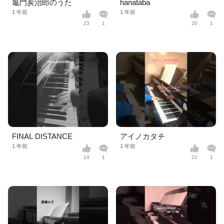
竈門炭治郎のうた
hanataba
1 年前
1 年前
23
1
20
1
FINAL DISTANCE
アイノカタチ
1 年前
1 年前
24
1
22
1