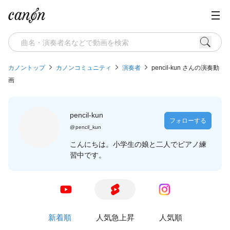
カノントップ
カノンコミュニティ
演奏者
pencil-kun さんの演奏動
画
pencil-kun
フォローする
@
pencil_kun
こんにちは。小学生の娘と二人でピアノ練
習中です。
新着順
人気急上昇
人気順