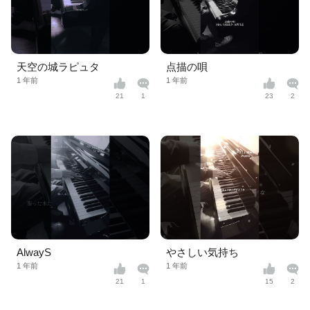
天空の城ラピュタ
点描の唄
1 年前
1 年前
21
1
23
2
AlwayS
やさしい気持ち
1 年前
1 年前
21
1
15
2