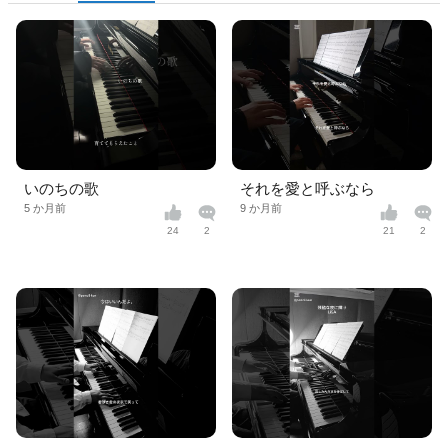
いのちの歌
それを愛と呼ぶなら
5 か月前
9 か月前
24
2
21
2