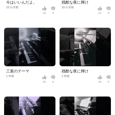
今はいいんだよ。
残酷な夜に輝け
10 か月前
10 か月前
22
0
21
0
三葉のテーマ
残酷な夜に輝け
1 年前
1 年前
20
0
24
0