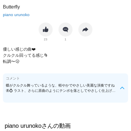
Butterfly
piano urunoko
23
1
優しい感じの曲❤️
クルクル回ってる感じ🌀
転調〜🫢
コメント
蝶がクルクル舞っているような、軽やかでやさしい美麗な演奏ですね
🦋💍 ラスト、さらに原曲のようにテンポを落としてやさしく仕上げて
いて、包み込むような終わり方も素晴らしい余韻でした🤤ぽかぽかと
あたたかい気分になりながら聴かせていただきました☺️
piano urunoko
さんの動画