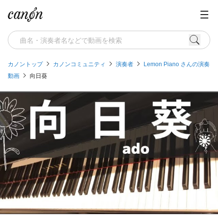
カノントップ
カノンコミュニティ
演奏者
Lemon Piano さんの演奏
動画
向日葵