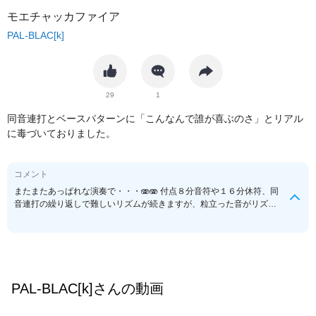
モエチャッカファイア
PAL-BLAC[k]
29
1
同音連打とベースパターンに「こんなんで誰が喜ぶのさ」とリアル
に毒づいておりました。
コメント
またまたあっぱれな演奏で・・・🫨🫨 付点８分音符や１６分休符、同
音連打の繰り返しで難しいリズムが続きますが、粒立った音がリズミ
カルに連なって、中毒性がありしばらく耳に残ってます٩( ᐛ )و どんな
ジャンルでもお構いなしの圧巻の演奏に、鳥肌鮫肌アンドゥトロワで
した。
PAL-BLAC[k]
さんの動画