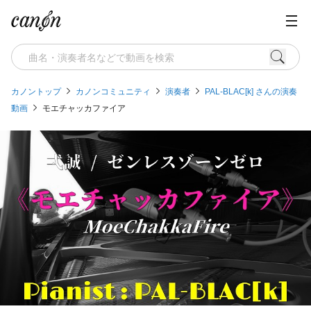
カノントップ
カノンコミュニティ
演奏者
PAL-BLAC[k] さんの演奏
動画
モエチャッカファイア