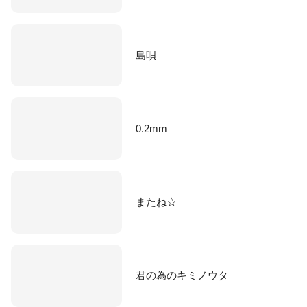
島唄
0.2mm
またね☆
君の為のキミノウタ