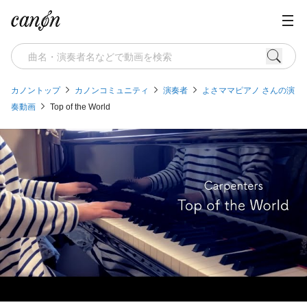
カノントップ
カノンコミュニティ
演奏者
よさママピアノ さんの演
奏動画
Top of the World