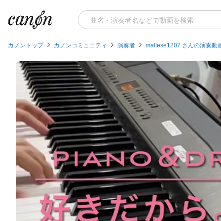
カノントップ
カノンコミュニティ
演奏者
maltese1207 さんの演奏動