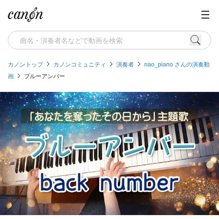
カノントップ
カノンコミュニティ
演奏者
nao_piano さんの演奏動
画
ブルーアンバー