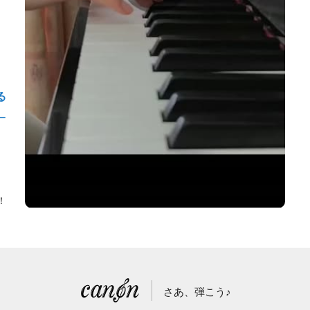
る
ー
！
さあ、弾こう♪