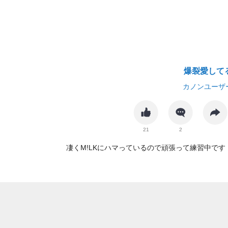
爆裂愛して
カノンユーザ
21
2
凄くM!LKにハマっているので頑張って練習中です