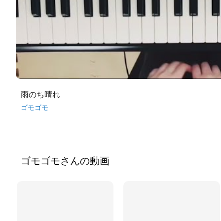
雨のち晴れ
ゴモゴモ
ゴモゴモ
さんの動画