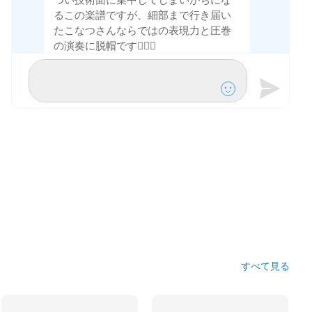
るこの楽譜ですが、細部まで行き届い
たこなつさんならではの表現力と圧巻
の演奏に脱帽です🙇‍♀️✨
Instagramでのメンションもありがとう
ございました！週明けにカノン公式ア
カウントのストーリーに掲載させてい
ただきます🙏
これからもこなつさんの素敵な演奏を
心待ちにしております🦒
3月13日
カノンスタッフ24
あとサングラスとスタイリッシュなス
ーツ、お似合いです😎
3月13日
カノンスタッフ24
すべて見る