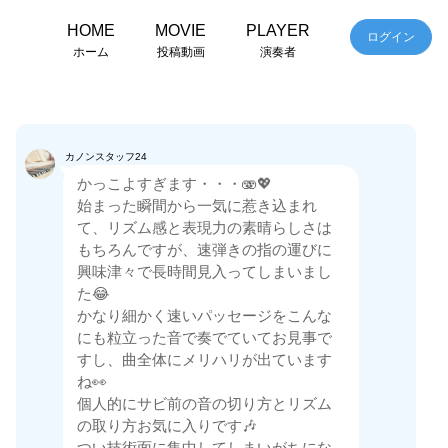
HOME
MOVIE
PLAYER
ログイン
ホーム
投稿動画
演奏者
カノンスタッフ24
かっこよすぎます・・・🫨💖
始まった瞬間から一気に惹き込まれ
て、リズム感と表現力の素晴らしさは
もちろんですが、速弾きの指の運びに
興味津々で長時間見入ってしまいまし
た😂
かなり細かく速いパッセージをこんな
にも粒立った音で奏でていてお見事で
すし、曲全体にメリハリが出ています
ね👀
個人的にサビ前の音の切り方とリズム
の取り方お気に入りです🎶
つい技術面に集中してしまいがちにな