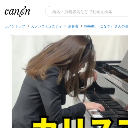
カノントップ
カノンコミュニティ
演奏者
konatsu（こなつ） さんの