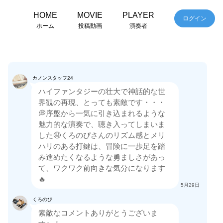
HOME
MOVIE
PLAYER
ログイン
ホーム
投稿動画
演奏者
カノンスタッフ24
ハイファンタジーの壮大で神話的な世
界観の再現、とっても素敵です・・・
💭序盤から一気に引き込まれるような
魅力的な演奏で、聴き入ってしまいま
した🤤くろのぴさんのリズム感とメリ
ハリのある打鍵は、冒険に一歩足を踏
み進めたくなるような勇ましさがあっ
て、ワクワク前向きな気分になります
🔥
5月29日
くろのぴ
素敵なコメントありがとうございま