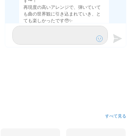
す〜！
再現度の高いアレンジで、弾いていて
も曲の世界観に引き込まれていき、と
ても楽しかったです🥹✨
ありがとうございます！
5月29日
カノンスタッフ24
こちらこそ嬉しいお言葉をありがとう
ございます！先週のMVPに選出させて
いただきました٩( ᐛ )و🚩
これからも演奏投稿とっても楽しみに
しております✨
6月1日
カノンスタッフ24
すべて見る