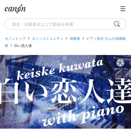
カノントップ
カノンコミュニティ
演奏者
ピアノ気分 さんの演奏動
画
白い恋人達