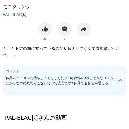
モニタリング
PAL-BLAC[k]
25
1
もしもドアの前に立っているのが初音ミクでなくて虚無僧だった
ら……。
コメント
仏具バージョンお待ちしておりました！16分音符の難しそうなリズム
ばかりなのに難なくこなしていて流石です❣️仏具でも音色が増えると
音楽も色鮮やかになりますね😊
PAL-BLAC[k]
さんの動画