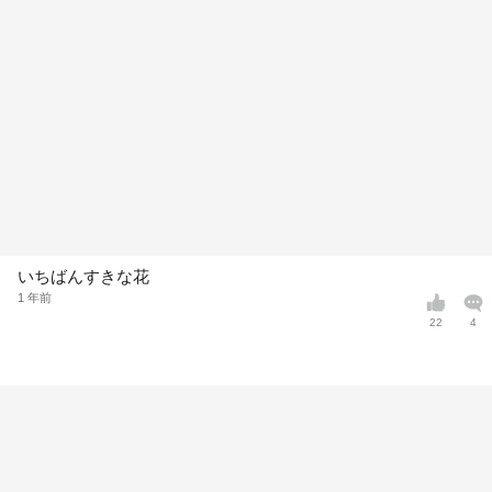
いちばんすきな花
1 年前
22
4