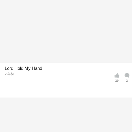
Lord Hold My Hand
2 年前
29
2