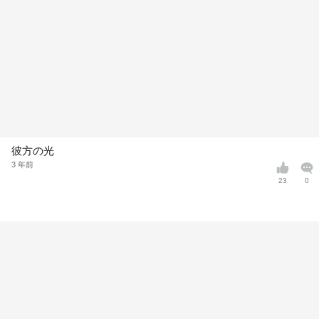
彼方の光
3 年前
23
0