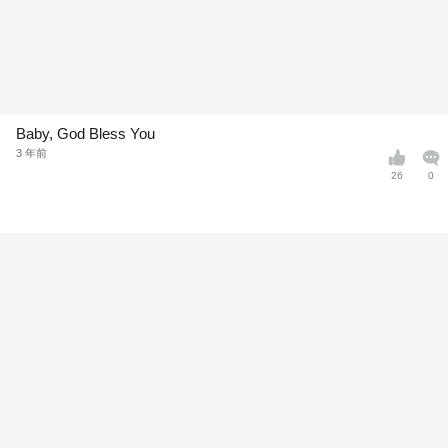
Baby, God Bless You
3 年前
26
0