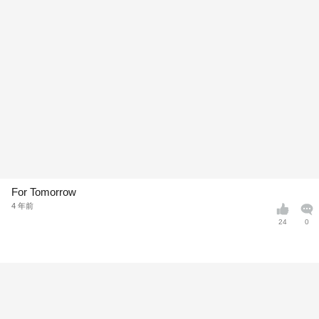
For Tomorrow
4 年前
24
0