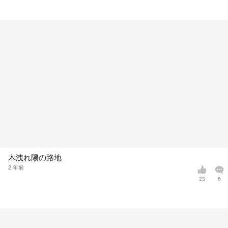
木洩れ陽の路地
2 年前
23
6