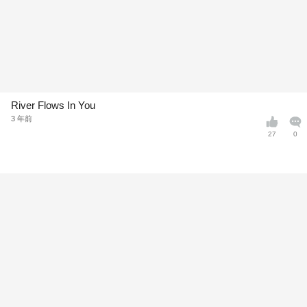
River Flows In You
3 年前
27
0