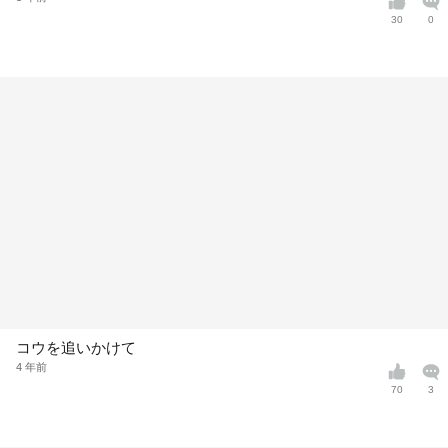
30
0
コウを追いかけて
4 年前
70
3