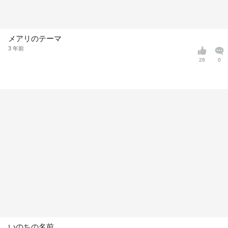
メアリのテーマ
3 年前
26
0
いのちの名前