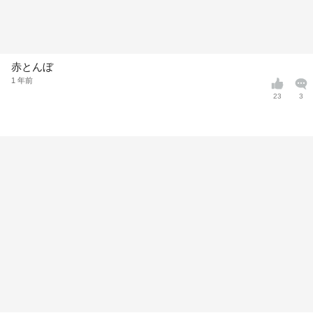
赤とんぼ
1 年前
23
3