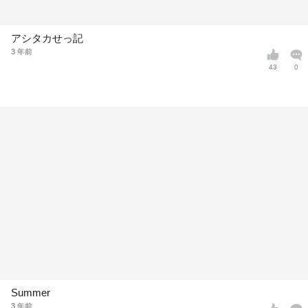
アシタカせっ記
3 年前
43
0
Summer
3 年前