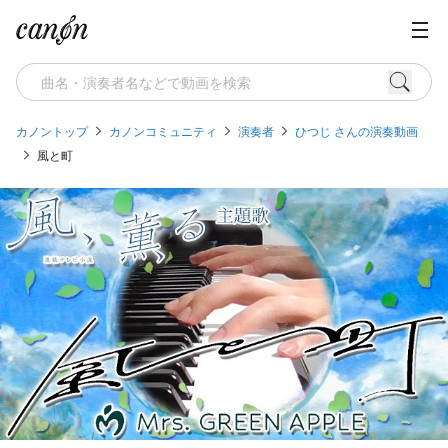
カノントップ
カノンコミュニティ
演奏者
ひつじ さんの演奏動画
風と町