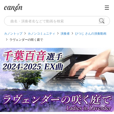
カノントップ
カノンコミュニティ
演奏者
ひつじ さんの演奏動画
ラヴェンダーの咲く庭で