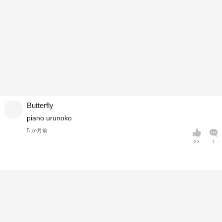
Butterfly
piano urunoko
5 か月前
23
1