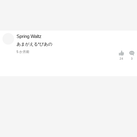
Spring Waltz
あまがえる*ぴあの
5 か月前
24
3