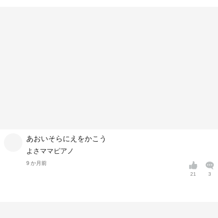
あおいそらにえをかこう
よさママピアノ
9 か月前
21
3