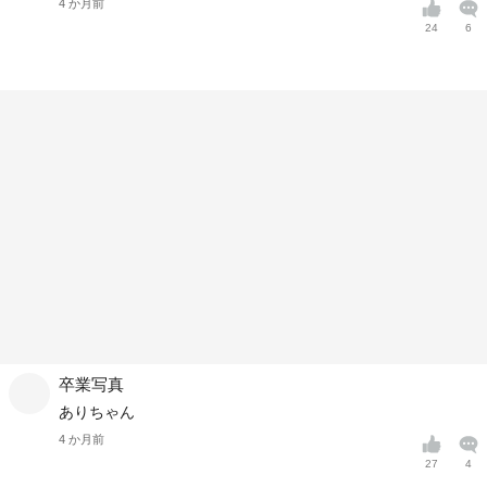
4 か月前
24
6
卒業写真
ありちゃん
4 か月前
27
4