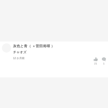
灰色と青（ ＋菅田将暉 ）
チャオズ
12 か月前
21
1