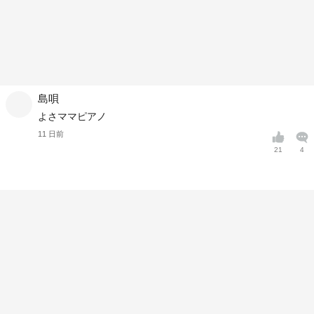
島唄
よさママピアノ
11 日前
21
4