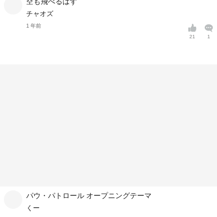
空も飛べるはず
チャオズ
1 年前
21
1
パウ・パトロール オープニングテーマ
くー