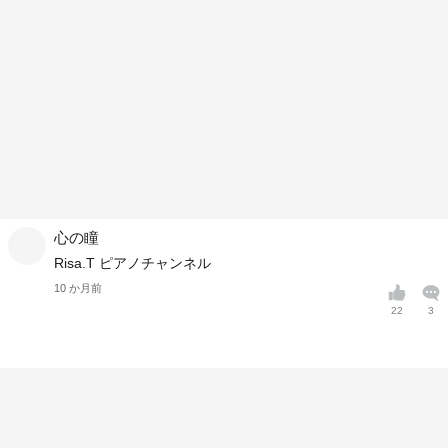
心の瞳
Risa.T ピアノチャンネル
10 か月前
22
3