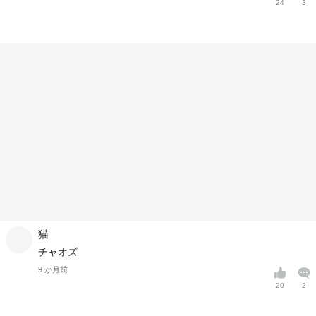
24
3
猫
チャオズ
9 か月前
20
2