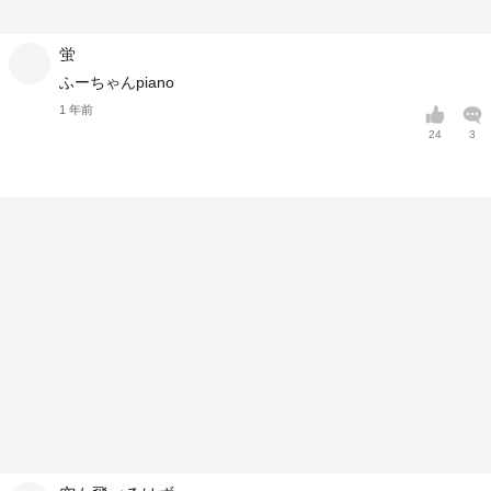
蛍
ふーちゃんpiano
1 年前
24
3