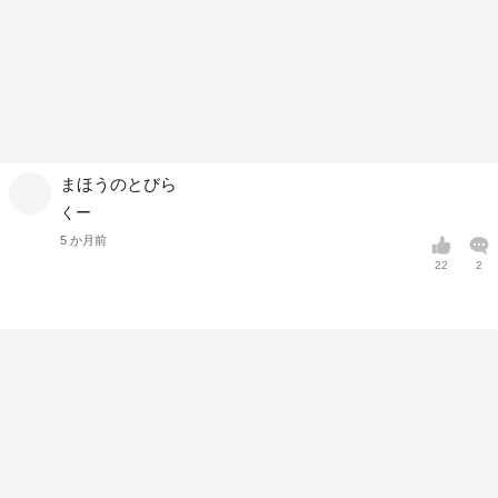
まほうのとびら
くー
5 か月前
22
2