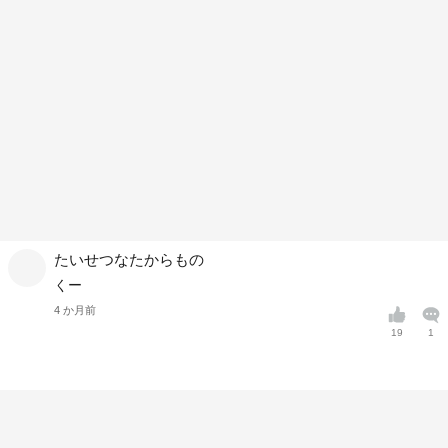
たいせつなたからもの
くー
4 か月前
19
1