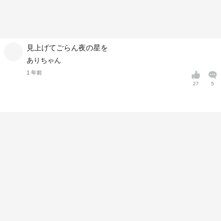
見上げてごらん夜の星を
ありちゃん
1 年前
27
5