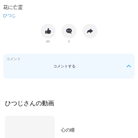
花に亡霊
ひつじ
60
0
コメント
コメントする
ひつじ
さんの動画
心の瞳