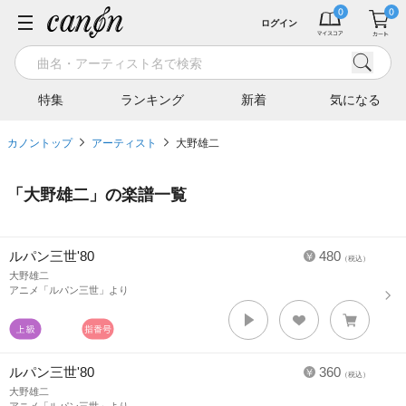
ログイン
特集
ランキング
新着
気になる
カノントップ
アーティスト
大野雄二
「
大野雄二
」の楽譜一覧
ルパン三世'80
480
（税込）
大野雄二
アニメ「ルパン三世」より
ルパン三世'80
360
（税込）
大野雄二