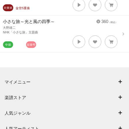
金管5重奏
小さな旅～光と風の四季～
360
（税込）
大野雄二
NHK「小さな旅」主題曲
マイメニュー
マイスコア
楽譜ストア
ログイン / 会員登録（無料）
アーティスト一覧
退会はこちら
人気ジャンル
楽曲一覧
連弾
難易度別に探す
人気アーティスト