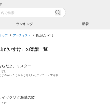
ア
ランキング
新着
トップ
アーティスト
横山だいすけ
山だいすけ
」の楽譜一覧
ならだよ、ミスター
いすけ
くまのがっこう＆ふうせんいぬティニー」主題歌
カイゾクゾク海賊の歌
いすけ