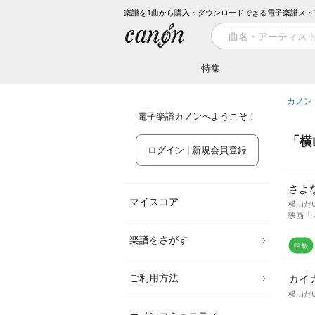
楽譜を1曲から購入・ダウンロードできる電子楽譜スト
特集
カノン
電子楽譜カノンへようこそ！
「
横
ログイン | 新規会員登録
さよ
マイスコア
横山だ
映画「
楽譜をさがす
ご利用方法
カイ
横山だ