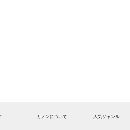
ア
カノンについて
人気ジャンル
ト一覧
ご利用方法
連弾