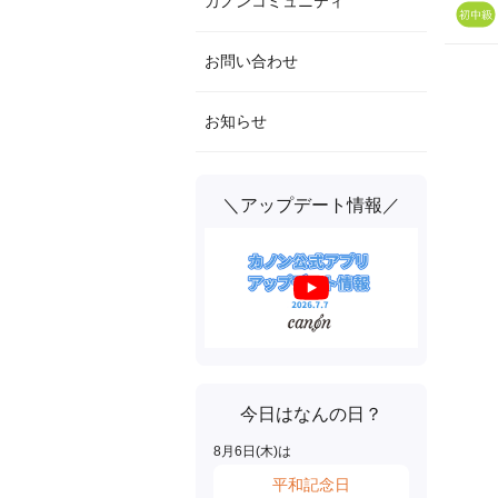
カノンコミュニティ
お問い合わせ
お知らせ
＼アップデート情報／
今日はなんの日？
8
月
6
日(
木
)は
平和記念日