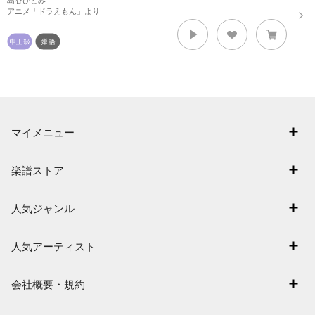
島谷ひとみ
アニメ「ドラえもん」より
マイメニュー
マイスコア
楽譜ストア
ログイン / 会員登録（無料）
アーティスト一覧
退会はこちら
人気ジャンル
楽曲一覧
連弾
難易度別に探す
人気アーティスト
クラシック
特集
Mrs. GREEN APPLE
保育
会社概要・規約
まもなく配信
ヨルシカ
ジブリ
会社概要