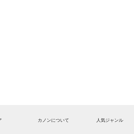
ア
カノンについて
人気ジャンル
ト一覧
ご利用方法
連弾