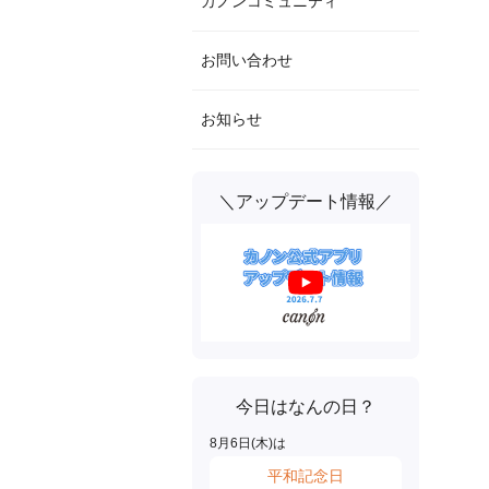
カノンコミュニティ
お問い合わせ
お知らせ
＼アップデート情報／
今日はなんの日？
8
月
6
日(
木
)は
平和記念日