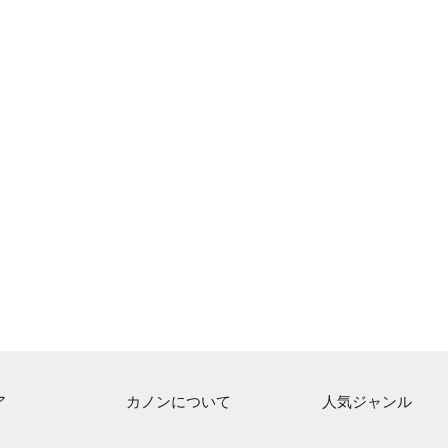
ア
カノンについて
人気ジャンル
ト一覧
ご利用方法
連弾