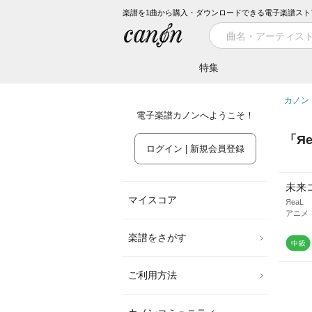
楽譜を1曲から購入・ダウンロードできる電子楽譜スト
特集
カノン
電子楽譜カノンへようこそ！
「
Яe
ログイン | 新規会員登録
未来
マイスコア
ЯeaL
アニメ
楽譜をさがす
ご利用方法