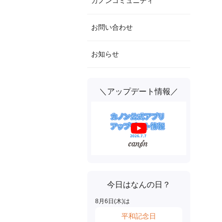
カノンコミュニティ
お問い合わせ
お知らせ
＼アップデート情報／
今日はなんの日？
8
月
6
日(
木
)は
平和記念日