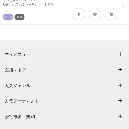
ずっと真夜中でいいのに。
映画「約束のネバーランド」主題歌
マイメニュー
マイスコア
楽譜ストア
ログイン / 会員登録（無料）
アーティスト一覧
退会はこちら
人気ジャンル
楽曲一覧
連弾
難易度別に探す
人気アーティスト
クラシック
特集
Mrs. GREEN APPLE
保育
会社概要・規約
まもなく配信
ヨルシカ
ジブリ
会社概要