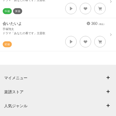
ドラマ「あなたの番です」主題歌
会いたいよ
360
（税込）
手塚翔太
ドラマ「あなたの番です」主題歌
マイメニュー
マイスコア
楽譜ストア
ログイン / 会員登録（無料）
アーティスト一覧
退会はこちら
人気ジャンル
楽曲一覧
連弾