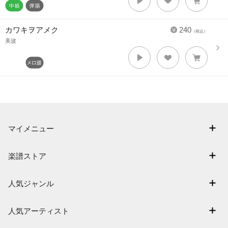
カワキヲアメク
240
（税込）
美波
マイメニュー
マイスコア
楽譜ストア
ログイン / 会員登録（無料）
アーティスト一覧
退会はこちら
人気ジャンル
楽曲一覧
連弾
難易度別に探す
人気アーティスト
クラシック
特集