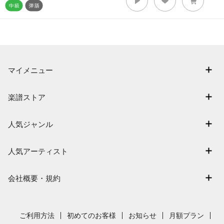
マイメニュー
マイスコア
楽譜ストア
ログイン / 会員登録（無料）
アーティスト一覧
退会はこちら
人気ジャンル
楽曲一覧
連弾
難易度別に探す
人気アーティスト
クラシック
特集
Mrs. GREEN APPLE
保育
会社概要・規約
まもなく配信
ヨルシカ
ジブリ
会社概要
指番号対応の楽譜
藤井風
発表会
採用情報
ご利用方法
初めてのお客様
お知らせ
月額プラン
新沢としひこ