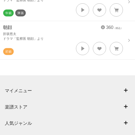
ドラマ「監察医 朝顔」より
朝顔
360
（税込）
折坂悠太
ドラマ「監察医 朝顔」より
マイメニュー
マイスコア
楽譜ストア
ログイン / 会員登録（無料）
アーティスト一覧
退会はこちら
人気ジャンル
楽曲一覧
連弾