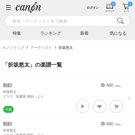
ログイン
特集
ランキング
新着
気になる
カノントップ
アーティスト
折坂悠太
「
折坂悠太
」の楽譜一覧
朝顔
480
（税込）
折坂悠太
ドラマ「監察医 朝顔」より
朝顔
480
（税込）
折坂悠太