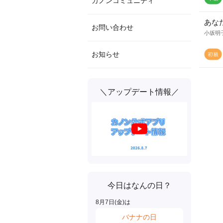
カノンコミュニティ
あな
お問い合わせ
小坂明
お知らせ
＼アップデート情報／
今日はなんの日？
8
月
7
日(
金
)は
バナナの日