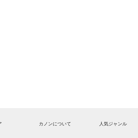
ア
カノンについて
人気ジャンル
ト一覧
ご利用方法
連弾