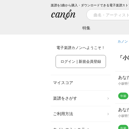
楽譜を1曲から購入・ダウンロードできる電子楽譜スト
特集
カノン
電子楽譜カノンへようこそ！
「
小
ログイン | 新規会員登録
あな
マイスコア
小坂明
楽譜をさがす
あな
ご利用方法
小坂明