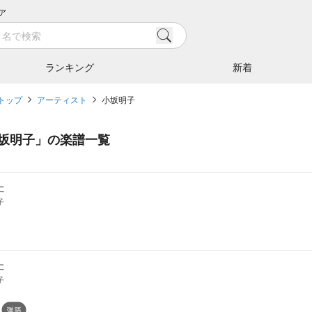
ア
ランキング
新着
トップ
アーティスト
小坂明子
坂明子
」の楽譜一覧
た
子
た
子