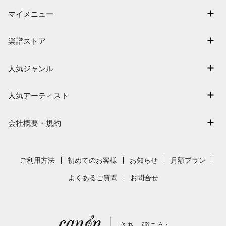
マイメニュー
マイスコア
楽譜ストア
ログイン / 会員登録（無料）
アーティスト一覧
退会はこちら
人気ジャンル
楽曲一覧
連弾
難易度別に探す
人気アーティスト
クラシック
特集
Mrs. GREEN APPLE
保育
会社概要・規約
まもなく配信
ヨルシカ
ジブリ
会社概要
指番号対応の楽譜
藤井風
発表会
採用情報
ご利用方法
初めてのお客様
お知らせ
月額プラン
新沢としひこ
利用規約
よくあるご質問
お問合せ
久石譲
プライバシーポリシー
特定商取引法の表示
さあ、弾こう♪