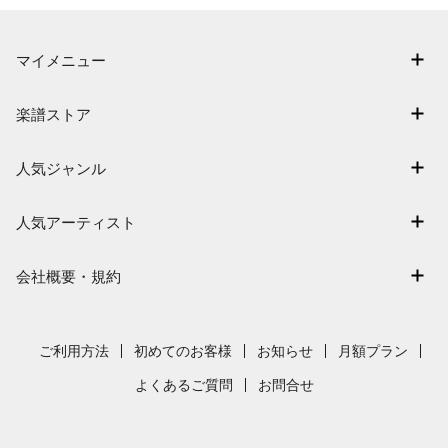
マイメニュー
マイスコア
楽譜ストア
ログイン / 会員登録（無料）
アーティスト一覧
退会はこちら
人気ジャンル
楽曲一覧
連弾
難易度別に探す
人気アーティスト
クラシック
特集
Mrs. GREEN APPLE
保育
会社概要・規約
まもなく配信
ヨルシカ
ジブリ
会社概要
指番号対応の楽譜
藤井風
発表会
採用情報
ご利用方法
初めてのお客様
お知らせ
月額プラン
新沢としひこ
利用規約
よくあるご質問
お問合せ
久石譲
プライバシーポリシー