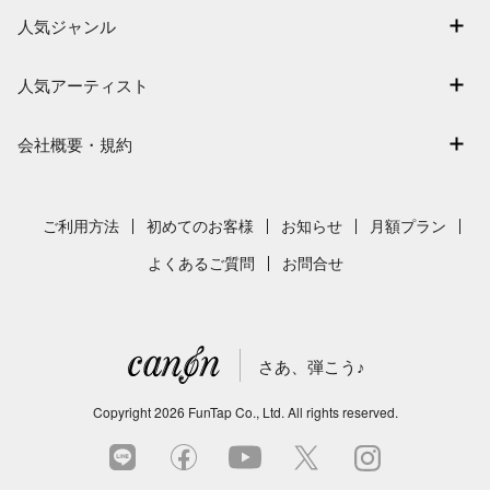
アーティスト一覧
退会はこちら
人気ジャンル
楽曲一覧
連弾
難易度別に探す
人気アーティスト
クラシック
特集
Mrs. GREEN APPLE
保育
会社概要・規約
まもなく配信
ヨルシカ
ジブリ
会社概要
指番号対応の楽譜
藤井風
発表会
採用情報
ご利用方法
初めてのお客様
お知らせ
月額プラン
新沢としひこ
利用規約
よくあるご質問
お問合せ
久石譲
プライバシーポリシー
特定商取引法の表示
さあ、弾こう♪
著作権許諾番号
サイトマップ
Copyright
2026
FunTap Co., Ltd.
All rights reserved.