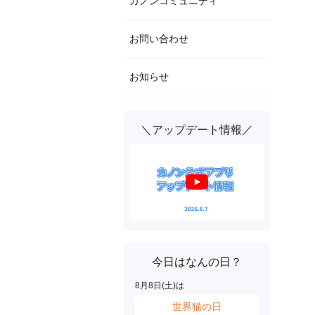
カノンコミュニティ
お問い合わせ
お知らせ
＼アップデート情報／
今日はなんの日？
8
月
8
日(
土
)は
世界猫の日