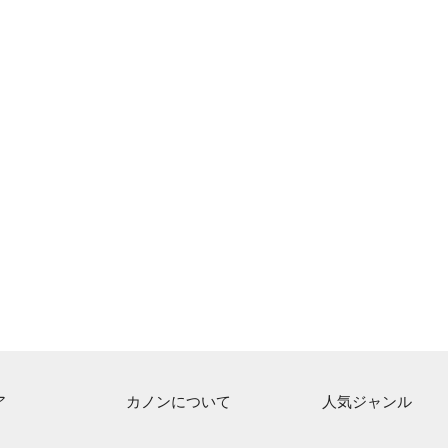
ア
カノンについて
人気ジャンル
ト一覧
ご利用方法
連弾