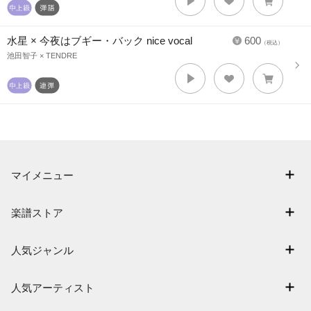
水星 × 今夜はブギー・バック nice vocal
600
（税込）
池田智子 × TENDRE
マイメニュー
マイスコア
楽譜ストア
ログイン / 会員登録（無料）
アーティスト一覧
退会はこちら
人気ジャンル
楽曲一覧
連弾
難易度別に探す
人気アーティスト
クラシック
特集