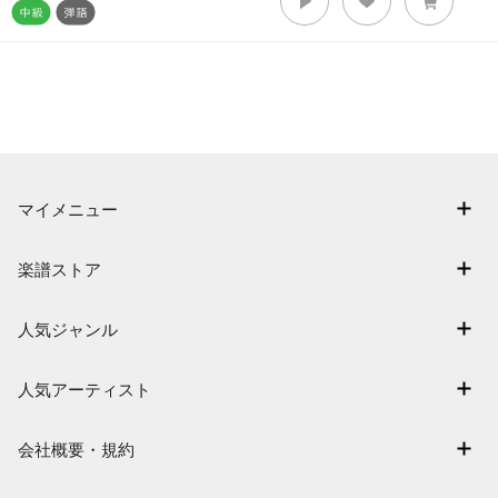
マイメニュー
マイスコア
楽譜ストア
ログイン / 会員登録（無料）
アーティスト一覧
退会はこちら
人気ジャンル
楽曲一覧
連弾
難易度別に探す
人気アーティスト
クラシック
特集
Mrs. GREEN APPLE
保育
会社概要・規約
まもなく配信
ヨルシカ
ジブリ
会社概要