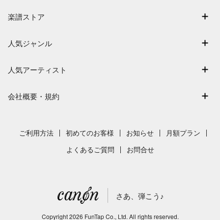
マイスコア
楽譜ストア
ログイン / 会員登録（無料）
アーティスト一覧
退会はこちら
人気ジャンル
楽曲一覧
連弾
難易度別に探す
人気アーティスト
クラシック
特集
Mrs. GREEN APPLE
保育
会社概要・規約
まもなく配信
ヨルシカ
ジブリ
会社概要
指番号対応の楽譜
藤井風
発表会
採用情報
ご利用方法
初めてのお客様
お知らせ
月額プラン
新沢としひこ
利用規約
よくあるご質問
お問合せ
久石譲
プライバシーポリシー
特定商取引法の表示
さあ、弾こう♪
著作権許諾番号
サイトマップ
Copyright
2026
FunTap Co., Ltd.
All rights reserved.