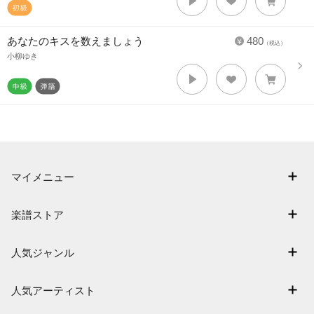
あなたのキスを数えましょう
480
（税込）
小柳ゆき
マイメニュー
マイスコア
楽譜ストア
ログイン / 会員登録（無料）
アーティスト一覧
退会はこちら
人気ジャンル
楽曲一覧
連弾
難易度別に探す
人気アーティスト
クラシック
特集