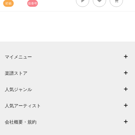
マイメニュー
マイスコア
楽譜ストア
ログイン / 会員登録（無料）
アーティスト一覧
退会はこちら
人気ジャンル
楽曲一覧
連弾
難易度別に探す
人気アーティスト
クラシック
特集
Mrs. GREEN APPLE
保育
会社概要・規約
まもなく配信
ヨルシカ
ジブリ
会社概要