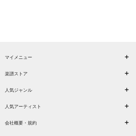
マイメニュー
マイスコア
楽譜ストア
ログイン / 会員登録（無料）
アーティスト一覧
退会はこちら
人気ジャンル
楽曲一覧
連弾
難易度別に探す
人気アーティスト
クラシック
特集
Mrs. GREEN APPLE
保育
会社概要・規約
まもなく配信
ヨルシカ
ジブリ
会社概要