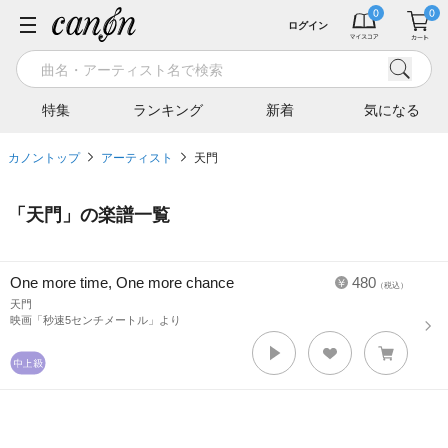
ログイン
特集
ランキング
新着
気になる
カノントップ
アーティスト
天門
「
天門
」の楽譜一覧
One more time, One more chance
480
（税込）
天門
映画「秒速5センチメートル」より