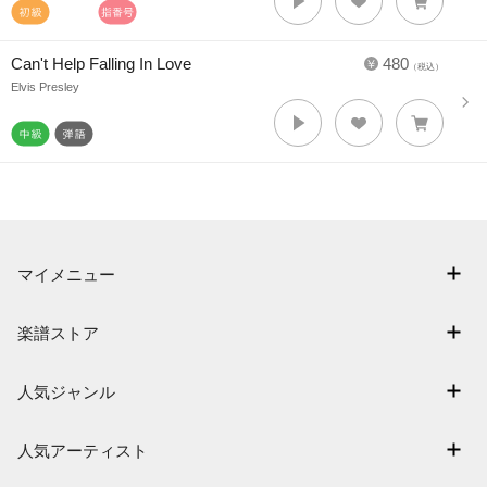
Can't Help Falling In Love
480
（税込）
Elvis Presley
マイメニュー
マイスコア
楽譜ストア
ログイン / 会員登録（無料）
アーティスト一覧
退会はこちら
人気ジャンル
楽曲一覧
連弾
難易度別に探す
人気アーティスト
クラシック
特集