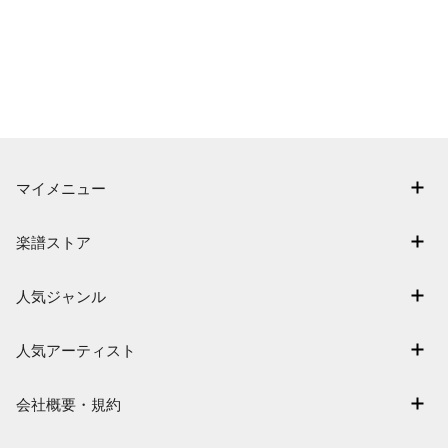
マイメニュー
マイスコア
楽譜ストア
ログイン / 会員登録（無料）
アーティスト一覧
退会はこちら
人気ジャンル
楽曲一覧
連弾
難易度別に探す
人気アーティスト
クラシック
特集
Mrs. GREEN APPLE
保育
会社概要・規約
まもなく配信
ヨルシカ
ジブリ
会社概要