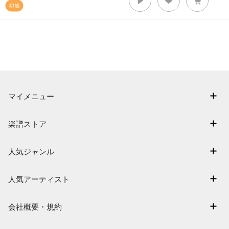
マイメニュー
マイスコア
楽譜ストア
ログイン / 会員登録（無料）
アーティスト一覧
退会はこちら
人気ジャンル
楽曲一覧
連弾
難易度別に探す
人気アーティスト
クラシック
特集
Mrs. GREEN APPLE
保育
会社概要・規約
まもなく配信
ヨルシカ
ジブリ
会社概要