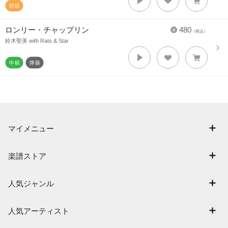
ロンリー・チャップリン
480
（税込）
鈴木聖美 with Rats & Star
マイメニュー
マイスコア
楽譜ストア
ログイン / 会員登録（無料）
アーティスト一覧
退会はこちら
人気ジャンル
楽曲一覧
連弾
難易度別に探す
人気アーティスト
クラシック
特集