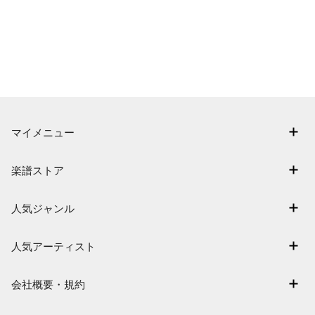
マイメニュー
マイスコア
楽譜ストア
ログイン / 会員登録（無料）
アーティスト一覧
退会はこちら
人気ジャンル
楽曲一覧
連弾
難易度別に探す
人気アーティスト
クラシック
特集
Mrs. GREEN APPLE
保育
会社概要・規約
まもなく配信
ヨルシカ
ジブリ
会社概要