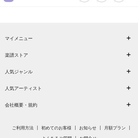
マイメニュー
マイスコア
楽譜ストア
ログイン / 会員登録（無料）
アーティスト一覧
退会はこちら
人気ジャンル
楽曲一覧
連弾
難易度別に探す
人気アーティスト
クラシック
特集
Mrs. GREEN APPLE
保育
会社概要・規約
まもなく配信
ヨルシカ
ジブリ
会社概要
指番号対応の楽譜
藤井風
発表会
採用情報
ご利用方法
初めてのお客様
お知らせ
月額プラン
新沢としひこ
利用規約