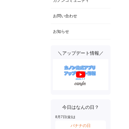
カノンコミュニティ
お問い合わせ
お知らせ
＼アップデート情報／
今日はなんの日？
8
月
7
日(
金
)は
バナナの日