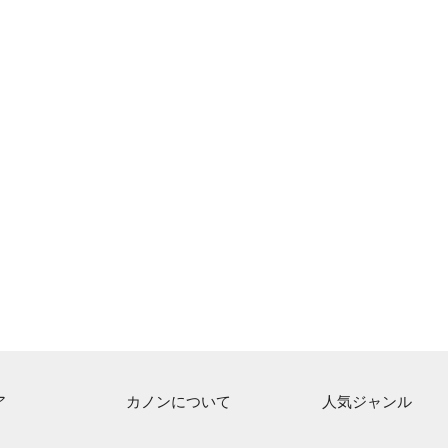
ア
カノンについて
人気ジャンル
ト一覧
ご利用方法
連弾