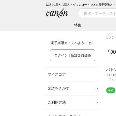
楽譜を1曲から購入・ダウンロードできる電子楽譜スト
特集
カノン
電子楽譜カノンへようこそ！
「
J
ログイン | 新規会員登録
バト
マイスコア
JULEP
「ニッ
楽譜をさがす
ご利用方法